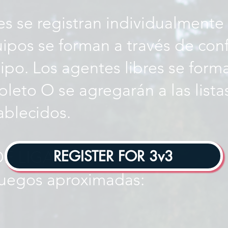
s se registran individualmente 
uipos se forman a través de con
ipo. Los agentes libres se form
leto O se agregarán a las lista
ablecidos.
REGISTER FOR 3v3
E LIGA
uegos aproximadas: