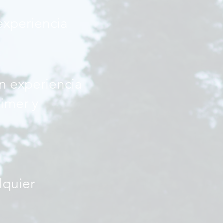
experiencia
n experiencia
imer y
lquier