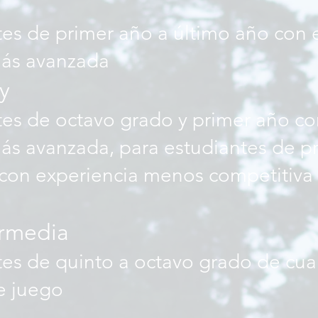
tes de primer año a último año con 
más avanzada
ty
tes de octavo grado y primer año co
ás avanzada, para estudiantes de pr
con experiencia menos competitiva
ermedia
tes de quinto a octavo grado de cua
e juego