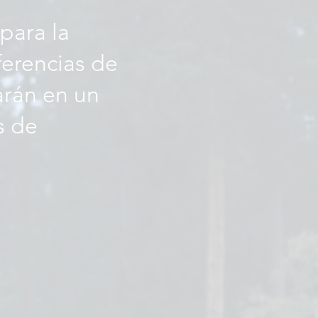
para la
ferencias de
arán en un
s de