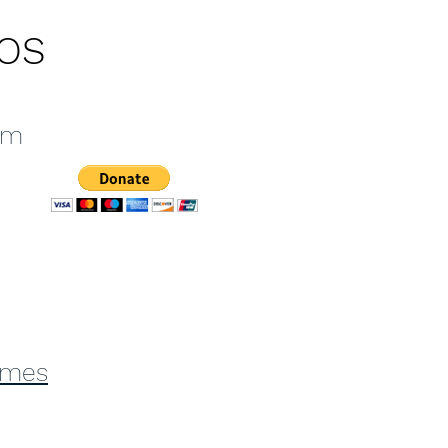
OS
om
Times