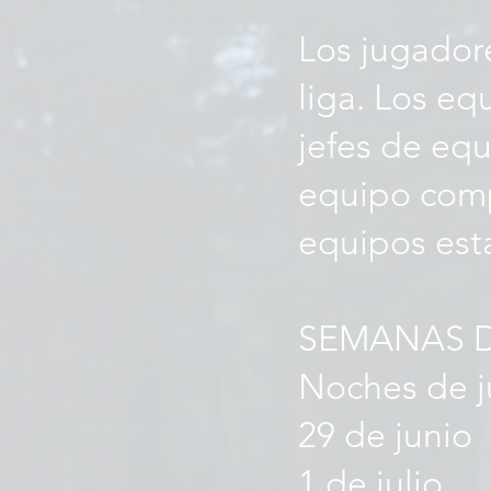
Los jugadore
liga. Los eq
jefes de equ
equipo comp
equipos est
SEMANAS D
Noches de j
29 de junio
1 de julio